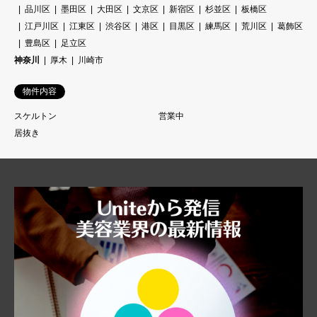
品川区
墨田区
大田区
文京区
新宿区
杉並区
板橋区
江戸川区
江東区
渋谷区
港区
目黒区
練馬区
荒川区
葛飾区
豊島区
足立区
神奈川
厚木
川崎市
物件内容
スケルトン
営業中
居抜き