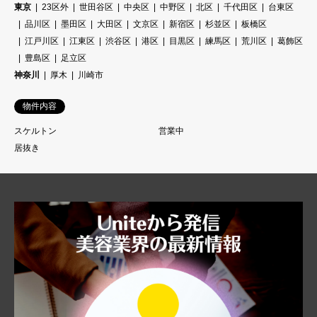
東京
23区外
世田谷区
中央区
中野区
北区
千代田区
台東区
品川区
墨田区
大田区
文京区
新宿区
杉並区
板橋区
江戸川区
江東区
渋谷区
港区
目黒区
練馬区
荒川区
葛飾区
豊島区
足立区
神奈川
厚木
川崎市
物件内容
スケルトン
営業中
居抜き